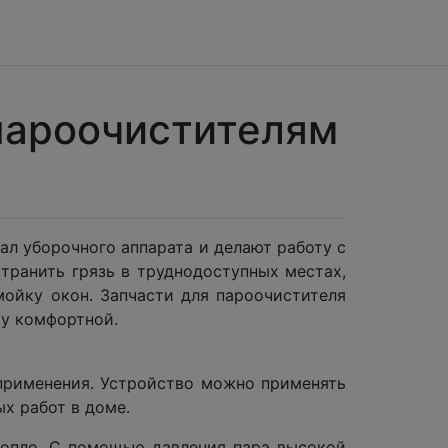
пароочистителям
л уборочного аппарата и делают работу с
транить грязь в труднодоступных местах,
мойку окон. Запчасти для пароочистителя
ку комфортной.
применения. Устройство можно применять
х работ в доме.
сопло. С помощью давления пара высокой