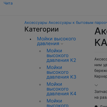
Чита
Аксессуары
Аксессуары к бытовым паро
Категории
Ак
Мойки высокого
K
давления
Мойки
высокого
Аксес
давления К2
ним у
Мойки
береж
высокого
Керхер
давления K3
Мойки
высокого
Запча
давления К4
на раз
Мойки
высокого
● Для