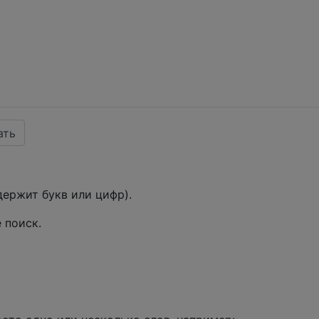
ать
держит букв или цифр).
 поиск.