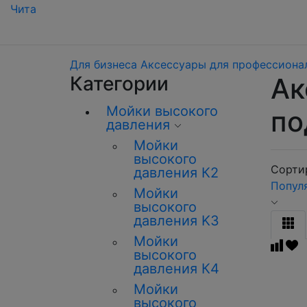
Чита
Для бизнеса
Аксессуары для профессиона
Категории
Ак
Мойки высокого
по
давления
Мойки
высокого
Сортир
давления К2
Попул
Мойки
высокого
давления K3
Мойки
высокого
давления К4
Мойки
высокого