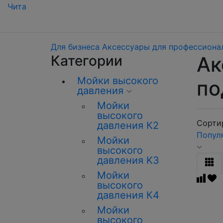
Чита
Для бизнеса
Аксессуары для профессиона
Категории
Ак
Мойки высокого
по
давления
Мойки
высокого
Сортир
давления К2
Попул
Мойки
высокого
давления K3
Мойки
высокого
давления К4
Мойки
высокого