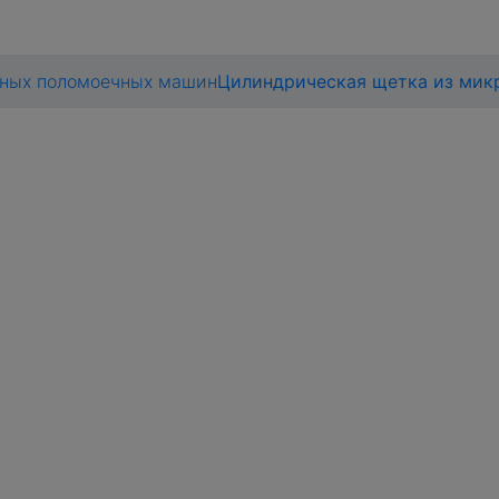
ьных поломоечных машин
Цилиндрическая щетка из мик