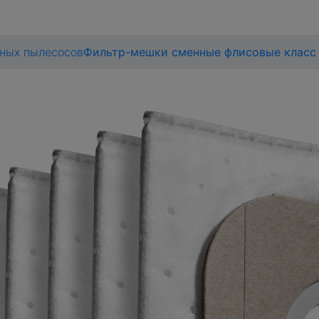
ных пылесосов
Фильтр-мешки сменные флисовые класс 