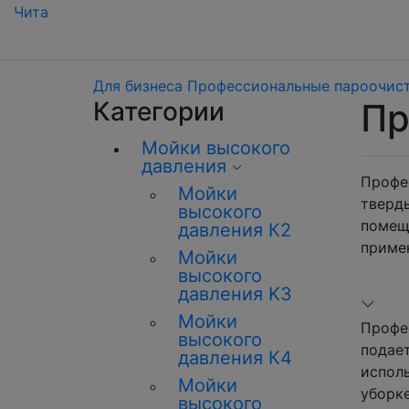
Чита
Для бизнеса
Профессиональные пароочис
Категории
Пр
Мойки высокого
давления
Профе
Мойки
тверд
высокого
помещ
давления К2
приме
Мойки
высокого
давления K3
Мойки
Профе
высокого
подае
давления К4
испол
Мойки
уборке
высокого