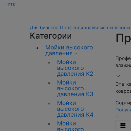
Чита
Для бизнеса
Профессиональные пылесосы
Категории
Пр
Мойки высокого
давления
Профес
Мойки
влажн
высокого
давления К2
Мойки
Эта к
высокого
ковро
давления K3
Мойки
Сортир
высокого
Попул
давления К4
Мойки
высокого