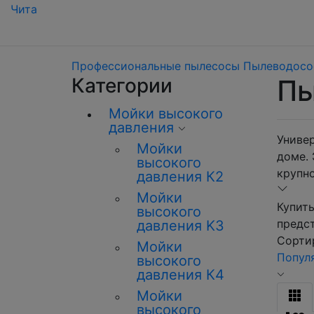
Чита
Профессиональные пылесосы
Пылеводосо
Категории
Пы
Мойки высокого
давления
Униве
Мойки
доме.
высокого
крупно
давления К2
Мойки
Купить
высокого
предст
давления K3
Сортир
Мойки
Попул
высокого
давления К4
Мойки
высокого