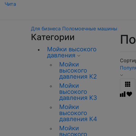
Чита
Для бизнеса
Поломоечные машины
Категории
По
Мойки высокого
давления
Сортир
Мойки
Попул
высокого
давления К2
Мойки
высокого
давления K3
Мойки
высокого
давления К4
Мойки
высокого