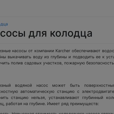
одца
сосы для колодца
езные насосы от компании Karcher обеспечивают водос
бны выкачивать воду из глубины и подводить ее к ус
чить полив садовых участков, пожарную безопасность,
езный водяной насос может быть поверхностн
хностную автоматическую станцию с электродвигат
нить станцию нельзя, устанавливают глубинный кол
ц, работая на глубине. Имеет ряд преимуществ:
ость. Невысокая стоимость колодезного насоса связан