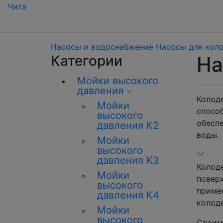
Чита
Насосы и водоснабжение
Насосы для кол
Категории
На
Мойки высокого
давления
Колод
Мойки
спосо
высокого
обеспе
давления К2
воды.
Мойки
высокого
давления K3
Колод
Мойки
повер
высокого
приме
давления К4
колоде
Мойки
высокого
Стоим