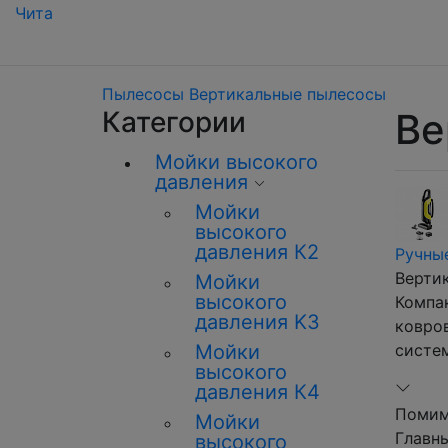
Чита
Пылесосы
Вертикальные пылесосы
Категории
Ве
Мойки высокого
давления
Мойки
высокого
давления К2
Ручны
Верти
Мойки
высокого
Компа
давления K3
ковров
Мойки
систе
высокого
давления К4
Помим
Мойки
Главны
высокого