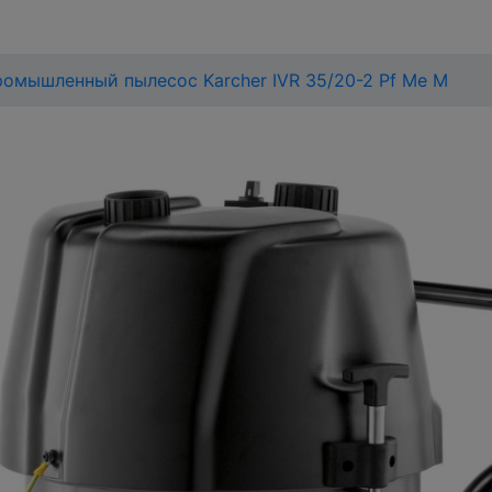
омышленный пылесос Karcher IVR 35/20-2 Pf Me M