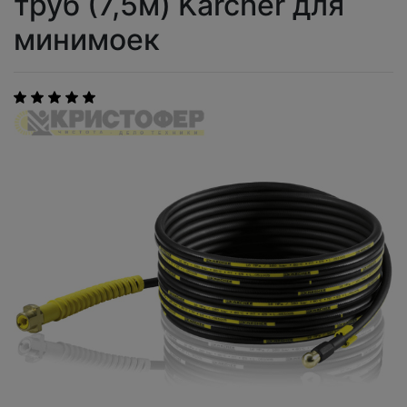
труб (7,5м) Karcher для
минимоек