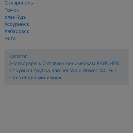
Ставрополь
Томск
Улан-Удэ
Уссурийск
Хабаровск
Чита
Каталог
Аксессуары к бытовым минимойкам KARCHER
Струйная трубка Karcher Vario Power 145 Full
Control для минимоек