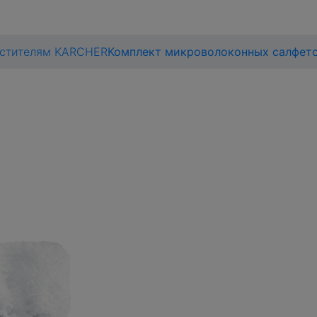
истителям KARCHER
Комплект микроволоконных салфето