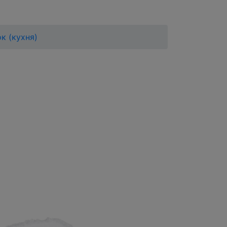
к (кухня)