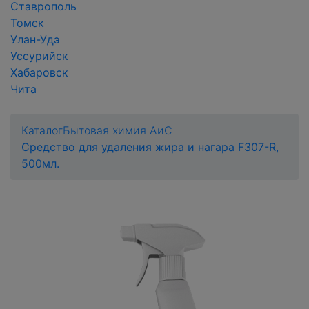
Ставрополь
Томск
Улан-Удэ
Уссурийск
Хабаровск
Чита
Каталог
Бытовая химия АиС
Средство для удаления жира и нагара F307-R,
500мл.