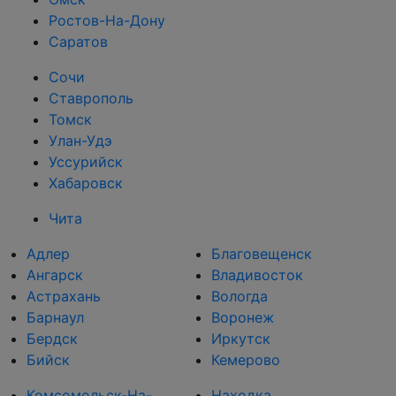
Ростов-На-Дону
Саратов
Сочи
Ставрополь
Томск
Улан-Удэ
Уссурийск
Хабаровск
Чита
Адлер
Благовещенск
Ангарск
Владивосток
Астрахань
Вологда
Барнаул
Воронеж
Бердск
Иркутск
Бийск
Кемерово
Комсомольск-На-
Находка