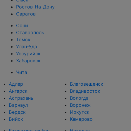
Ростов-На-Дону
Саратов
Сочи
Ставрополь
Томск
Улан-Удэ
Уссурийск
Хабаровск
Чита
Адлер
Благовещенск
Ангарск
Владивосток
Астрахань
Вологда
Барнаул
Воронеж
Бердск
Иркутск
Бийск
Кемерово
Комсомольск-На-
Находка