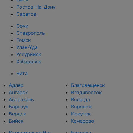
Ростов-На-Дону
Саратов
Сочи
Ставрополь
Томск
Улан-Удэ
Уссурийск
Хабаровск
Чита
Адлер
Благовещенск
Ангарск
Владивосток
Астрахань
Вологда
Барнаул
Воронеж
Бердск
Иркутск
Бийск
Кемерово
Комсомольск-На-
Находка