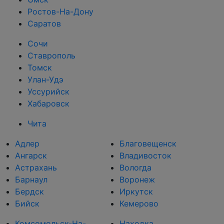
Ростов-На-Дону
Саратов
Сочи
Ставрополь
Томск
Улан-Удэ
Уссурийск
Хабаровск
Чита
Адлер
Благовещенск
Ангарск
Владивосток
Астрахань
Вологда
Барнаул
Воронеж
Бердск
Иркутск
Бийск
Кемерово
Комсомольск-На-
Находка