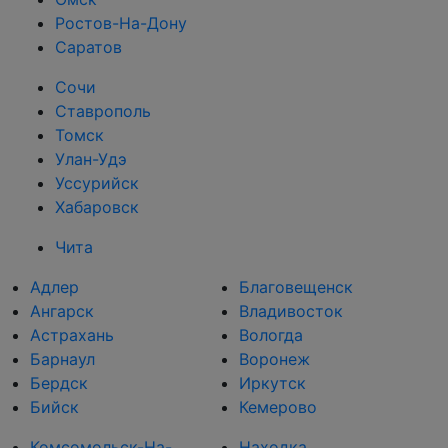
Ростов-На-Дону
Саратов
Сочи
Ставрополь
Томск
Улан-Удэ
Уссурийск
Хабаровск
Чита
Адлер
Благовещенск
Ангарск
Владивосток
Астрахань
Вологда
Барнаул
Воронеж
Бердск
Иркутск
Бийск
Кемерово
Комсомольск-На-
Находка