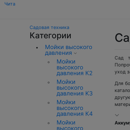
Чита
Садовая техника
Категории
Са
Мойки высокого
давления
Сад т
Мойки
Попро
высокого
уход з
давления К2
Мойки
Для б
высокого
катало
давления K3
другу
Мойки
матери
высокого
давления К4
Мойки
Аккум
высокого