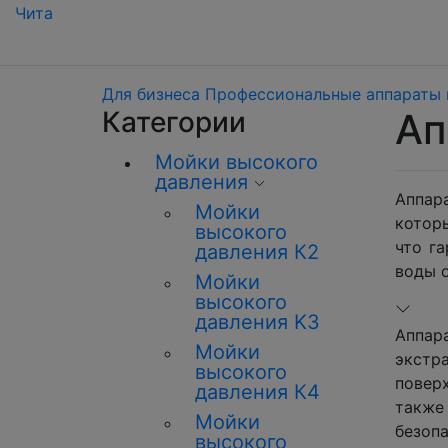
Чита
Для бизнеса
Профессиональные аппараты 
Категории
Ап
Мойки высокого
давления
Аппар
Мойки
котор
высокого
что г
давления К2
воды 
Мойки
высокого
давления K3
Аппар
Мойки
экстр
высокого
повер
давления К4
также
Мойки
безоп
высокого