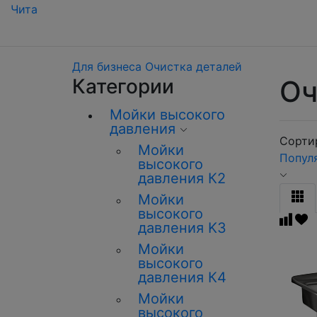
Чита
Для бизнеса
Очистка деталей
Категории
Оч
Мойки высокого
давления
Сортир
Мойки
Попул
высокого
давления К2
Мойки
высокого
давления K3
Мойки
высокого
давления К4
Мойки
высокого