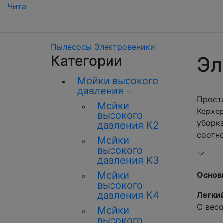
Чита
Пылесосы
Электровеники
Категории
Эл
Мойки высокого
давления
Прост
Мойки
Керхер
высокого
уборк
давления К2
соотн
Мойки
высокого
давления K3
Мойки
Основ
высокого
давления К4
Легки
С весо
Мойки
высокого